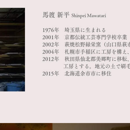
馬渡 新平
Shinpei Mawatari
1976年 埼玉県に生まれる
2001年 京都伝統工芸専門学校卒業
2002年 萩焼松野緑栄窯（山口県萩
2004年 札幌市手稲区に工房を構
2012年 秋田県仙北郡美郷町に移
工房とする。地元の土で刷毛目
2015年 北海道余市市に移住