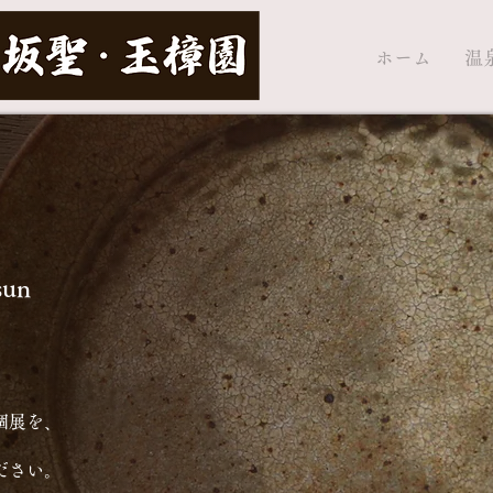
ホーム
温
sun
個展を、
ださい。