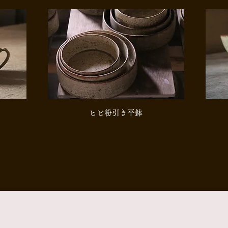
​ヒビ粉引き平鉢