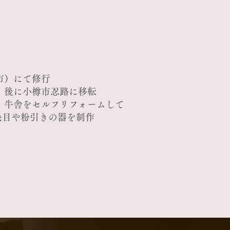
市）にて修行
え、後に小樽市忍路に移転
転、牛舎をセルフリフォームして
や粉引きの器を制作