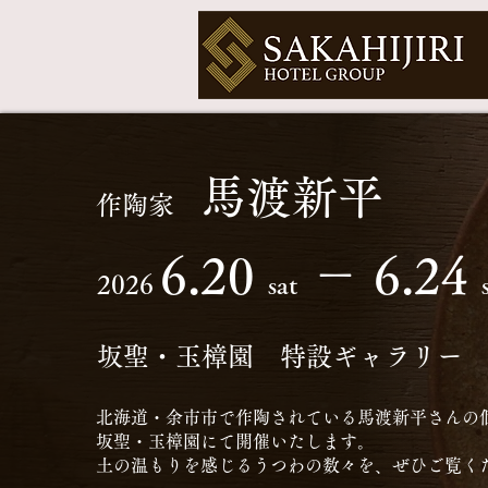
馬渡新平
作陶家
6.20
－ 6.24
2026
sat
坂聖・玉樟園 特設ギャラリー
北海道・余市市で作陶されている馬渡新平さんの
坂聖・玉樟園にて開催いたします。
​土の温もりを感じるうつわの数々を、ぜひご覧く