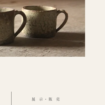
​展 示 ・ 販 売