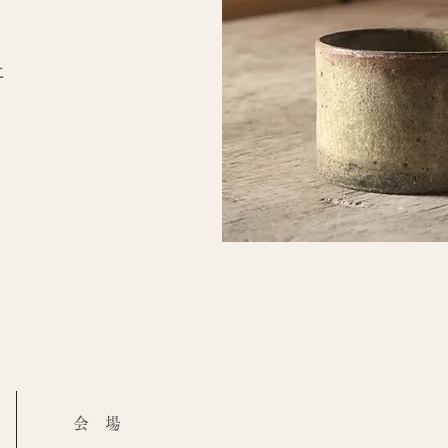
に
会 場