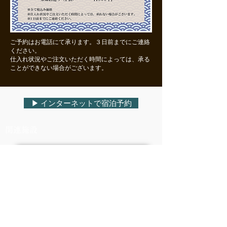
​ご予約はお電話にて承ります。３日前までにご連絡
ください。
仕入れ状況やご注文いただく時間によっては、承る
ことができない場合がございます。
▶︎ インターネットで宿泊予約
​関連施設
▶︎ 坂聖・日光の公式サイトへ
▶︎ 熱川温泉ブルーオーシャンの公式サイトへ
​坂聖・玉樟園
SAKAHIJIRI・GYOKUSHOEN
​〒410-3302 静岡県伊豆市土肥284-2