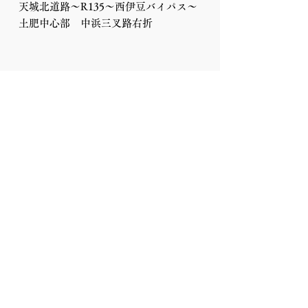
天城北道路～R135～西伊豆バイパス～
​土肥中心部 中浜三叉路右折
▶︎ インターネットで宿泊予約
​関連施設
▶︎ 坂聖・日光の公式サイトへ
▶︎ 熱川温泉ブルーオーシャンの公式サイトへ
​坂聖・玉樟園
SAKAHIJIRI・GYOKUSHOEN
​〒410-3302 静岡県伊豆市土肥284-2
​TEL：0558-98-1000